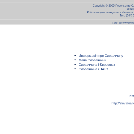
Copyright © 2005 Посольство Сл
м.Киї
Робочі години: понеділок – п'ятниця
Тел: (044) 
Link: http://slova
Информація прo Cловаччину
Мапа Словаччини
Словаччина і Євросоюз
Словаччина і НАТО
htt
http://slovakia.