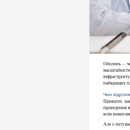
Оболонь – че
масштабністю
інфраструкту
найкращих пла
Чим відрізн
Приватні шко
проведення в
всім вимогам
Але є ентузі