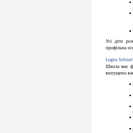
Усі діти ро
профільна осв
Logos School
Школа має фі
випущено вже