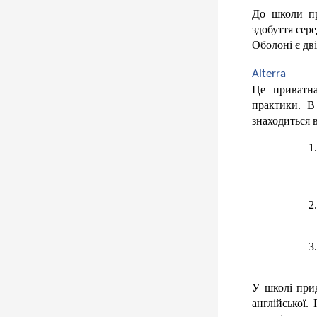
До школи пр
здобуття сер
Оболоні є дві
Alterra
Це приватна
практики. В
знаходиться 
У школі прид
англійської.