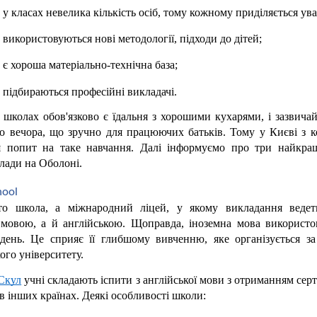
у класах невелика кількість осіб, тому кожному приділяється ува
використовуються нові методології, підходи до дітей;
є хороша матеріально-технічна база;
підбираються професійні викладачі.
школах обов'язково є їдальня з хорошими кухарями, і зазвичай
о вечора, що зручно для працюючих батьків. Тому у Києві з 
я попит на таке навчання. Далі інформуємо про три найкращі
клади на Оболоні.
hool
о школа, а міжнародний ліцей, у якому викладання ведет
 мовою, а й англійською. Щоправда, іноземна мова використов
день. Це сприяє її глибшому вивченню, яке організується за
го університету.
Скул
 учні складають іспити з англійської мови з отриманням серт
в інших країнах. Деякі особливості школи: