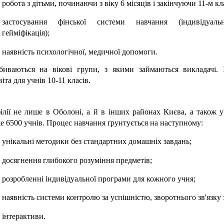
робота з дітьми, починаючи з віку 6 місяців і закінчуючи 11-м кл
застосування фінської системи навчання (індивідуальн
гейміфікація);
наявність психологічної, медичної допомоги.
збиваються на вікові групи, з якими займаються викладачі. І
іта для учнів 10-11 класів.
лії не лише в Оболоні, а й в інших районах Києва, а також у
 6500 учнів. Процес навчання ґрунтується на наступному:
унікальні методики без стандартних домашніх завдань;
досягнення глибокого розуміння предметів;
розробленні індивідуальної програми для кожного учня;
наявність системи контролю за успішністю, зворотнього зв'язку 
інтерактиви.