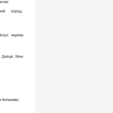
асом;
ий підхід, 
снує окрема 
 Дніпрі. Нею 
з батьками;