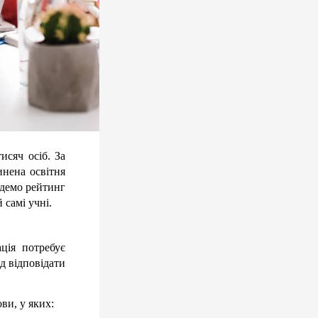
сяч осіб. За 
нена освітня 
демо рейтинг 
 самі учні.
ція потребує 
 відповідати 
ви, у яких: