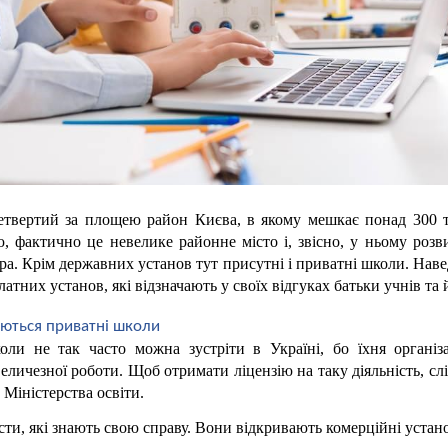
твертий за площею район Києва, в якому мешкає понад 300 ти
, фактично це невелике районне місто і, звісно, у ньому розви
ра. Крім державних установ тут присутні і приватні школи. Наве
тних установ, які відзначають у своїх відгуках батьки учнів та й
яються приватні школи
ли не так часто можна зустріти в Україні, бо їхня організа
еличезної роботи. Щоб отримати ліцензію на таку діяльність, слід
 Міністерства освіти.
асти, які знають свою справу. Вони відкривають комерційні устано