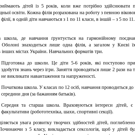
иймають дітей із 5 років, коли вже потрібно здійснювати пі
едньої освіти. Кожна філія розрахована на роботу з певною віково
 філії, в одній діти навчаються з 1 по 11 класи, в іншій – з 5 по 11.
 школа, де навчання ґрунтується на гармонійному поєднанн
 Оболоні знаходиться лише одна філія, а загалом у Києві їх
в інших містах України. Навчальних форматів три.
Підготовка до школи. Це діти 5-6 років, які поступово при
здобуття знань через ігри. Заняття проводяться лише 2 рази на 
не викликати навантаження та напруженості.
Початкова школа. У класах по 12 осіб, навчання проводиться до 
середини дня (за бажанням батьків).
Середня та старша школа. Враховуються інтереси дітей, є р
факультативи (робототехніка, шахи, спортивні секції).
іляється увага розвитку творчих здібностей дітей, поглиблен
 Починаючи з 5 класу, викладається сексологія, щоб у дітей бу