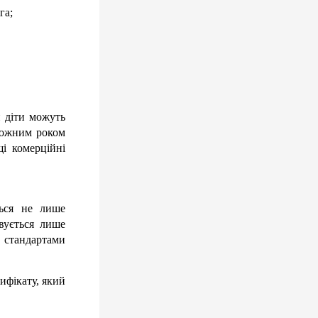
га;
 діти можуть 
кожним роком 
 комерційні 
ься не лише 
ується лише 
 стандартами 
ифікату, який 