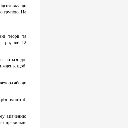
дготовку до 
ю групою. На 
і теорії та 
 три, ще 12 
вчаються до 
тиждень, щоб 
вечора або до 
ізноманітні 
ому вивченню 
ло правильне 