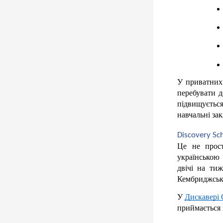
У приватних 
перебувати д
підвищуєтьс
навчальні за
Discovery Sc
Це не прост
українською
двічі на тиж
Кембриджсько
У 
Дискавері 
приймається 