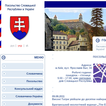
ГО
Ласкаво
Україні!
ПОСОЛЬ
МЕНЮ
Адреса
:
м.Київ, вул. Ярославів Вал, 34
Робочі години:
Словаччина
понеділок – п'ятниця
9.00 – 17.00, крім
святкових
днів Словацької Республіки
Посольство
Консульський відділ
Словаччина-Україна
09.08.2011
Високі Татри увійшли до десятки найкр
Документи
Британський екологічний журнал „
The E