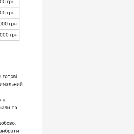
500 грн
000 грн
,000 грн
,000 грн
и готові
тимальний
у в
іали та
добово,
 вибрати