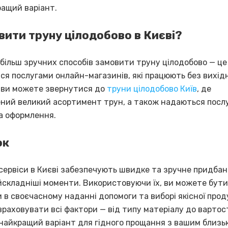
ащий варіант.
вити труну цілодобово в Києві?
йбільш зручних способів замовити труну цілодобово — це
ся послугами онлайн-магазинів, які працюють без вихід
 ви можете звернутися до
труни цілодобово Київ
, де
ний великий асортимент трун, а також надаються посл
а оформлення.
ок
 сервіси в Києві забезпечують швидке та зручне придбан
айскладніші моменти. Використовуючи їх, ви можете бути
в своєчасному наданні допомоги та виборі якісної проду
раховувати всі фактори — від типу матеріалу до вартост
найкращий варіант для гідного прощання з вашим близь