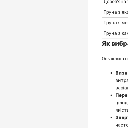
Дерев'яна
Труна з ек
Труна з м
Труна з к
Як вибр
Ось кілька 
Визн
витра
варіа
Пере
цілод
якіст
Звер
часто