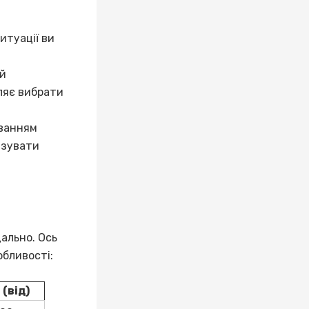
итуації ви
ий
оляє вибрати
уванням
ізувати
ально. Ось
обливості:
 (від)