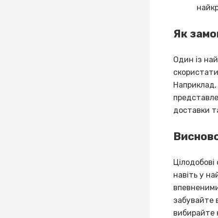
найкр
Як замо
Один із на
скористати
Наприклад,
представле
доставки т
Виснов
Цілодобові
навіть у н
впевненими 
забувайте в
вибирайте 