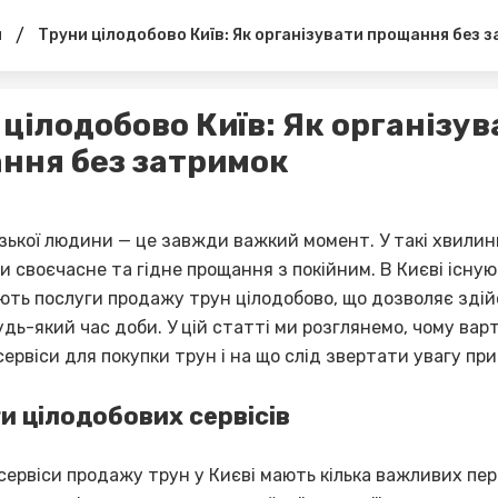
/
я
Труни цілодобово Київ: Як організувати прощання без 
 цілодобово Київ: Як організув
ння без затримок
зької людини — це завжди важкий момент. У такі хвили
 своєчасне та гідне прощання з покійним. В Києві існуют
ують послуги продажу трун цілодобово, що дозволяє зді
удь-який час доби. У цій статті ми розглянемо, чому ва
сервіси для покупки трун і на що слід звертати увагу при
и цілодобових сервісів
сервіси продажу трун у Києві мають кілька важливих пере