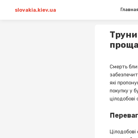
slovakia.kiev.ua
Главна
Труни
проща
Смерть бли
забезпечити
які пропон
покупку у б
цілодобові 
Переваг
Цілодобові 