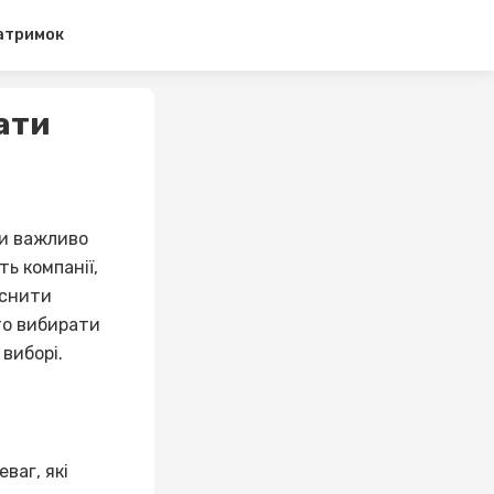
затримок
ати
ни важливо
ь компанії,
йснити
рто вибирати
 виборі.
ваг, які