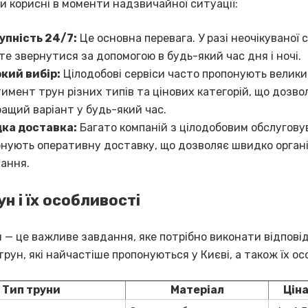
и корисні в моменти надзвичайної ситуації:
упність 24/7:
Це основна перевага. У разі неочікуваної с
е звернутися за допомогою в будь-який час дня і ночі.
кий вибір:
Цілодобові сервіси часто пропонують велик
имент трун різних типів та цінових категорій, що дозв
ащий варіант у будь-який час.
ка доставка:
Багато компаній з цілодобовим обслугов
нують оперативну доставку, що дозволяє швидко орган
ання.
н і їх особливості
 — це важливе завдання, яке потрібно виконати відповід
трун, які найчастіше пропонуються у Києві, а також їх ос
Тип труни
Матеріал
Ціна