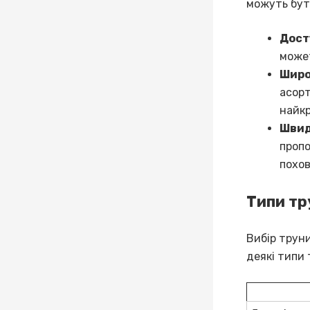
можуть бут
Дост
может
Широ
асорт
найкр
Швид
пропо
похов
Типи тру
Вибір труни
деякі типи 