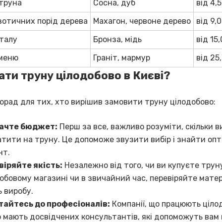
 труна
Сосна, дуб
від 4,
зотичних порід дерева
Махагон, червоне дерево
від 9,
еталу
Бронза, мідь
від 15
аменю
Граніт, мармур
від 25
ати труну цілодобово в Києві?
порад для тих, хто вирішив замовити труну цілодобово:
ачте бюджет:
Перш за все, важливо розуміти, скільки в
тити на труну. Це допоможе звузити вибір і знайти оп
нт.
віряйте якість:
Незалежно від того, чи ви купуєте трун
обовому магазині чи в звичайний час, перевіряйте матер
ь виробу.
тайтесь до професіоналів:
Компанії, що працюють ціло
 мають досвідчених консультантів, які допоможуть вам