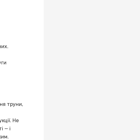
них.
уги
ня труни,
кції. Не
і — і
ким.