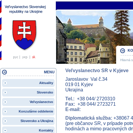
KO
Hlavná s
Veľvyslanectvo SR v Kyjeve
MENU
Jaroslavov Val č.34
Aktuality
019 01 Kyjev
Ukrajina
Slovensko
Tel.:
+38 044/ 2720310
Veľvyslanectvo
Fax:
+38 044/ 2723271
E-mail:
Konzulárne oddelenie
Diplomatická služba:
+38067 4
Slovensko a Ukrajina
(pre občanov SR, v prípade pot
hodinách a mimo pracovných dn
Kontakty