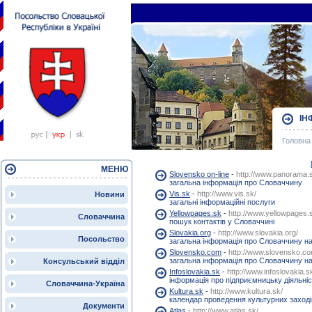
ІН
Головна 
МЕНЮ
Slovensko on-line
-
http://www.panorama.
загальна інформація про Словаччину
Vis.sk
-
http://www.vis.sk/
Новини
загальні інформаційні послуги
Yellowpages.sk
-
http://www.yellowpages.
Словаччина
пошук контактів у Словаччині
Slovakia.org
-
http://www.slovakia.org/
Посольство
загальна інформація про Словаччину на 
Slovensko.com
-
http://www.slovensko.co
загальна інформація про Словаччину на 
Консульський відділ
Infoslovakia.sk
-
http://www.infoslovakia.s
інформація про підприємницьку діяльніс
Словаччина-Україна
Kultura.sk
-
http://www.kultura.sk/
календар проведення культурних заході
Документи
Atlas
-
http://www.atlas.sk/