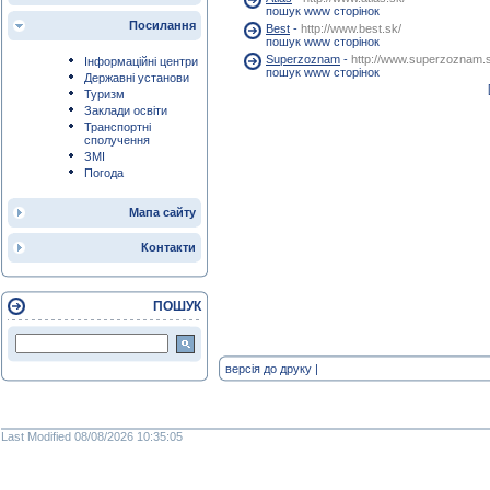
пошук www сторінок
Посилання
Best
-
http://www.best.sk/
пошук www сторінок
Superzoznam
-
http://www.superzoznam.
Інформаційні центри
пошук www сторінок
Державні установи
Туризм
Заклади освіти
Транспортні
сполучення
ЗМІ
Погода
Мапа сайту
Контакти
ПОШУК
версія до друку
|
Last Modified 08/08/2026 10:35:05