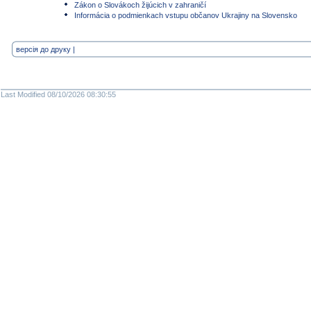
Zákon o Slovákoch žijúcich v zahraničí
Informácia o podmienkach vstupu občanov Ukrajiny na Slovensko
версія до друку
|
Last Modified 08/10/2026 08:30:55