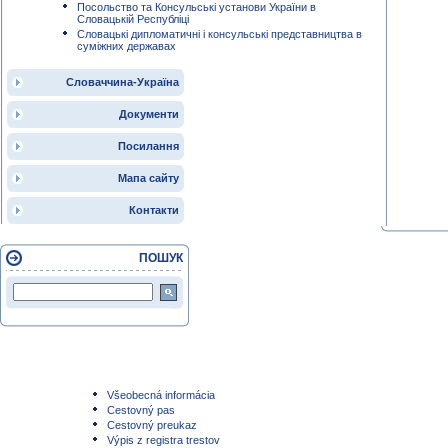
Посольство та Консульські установи України в
Словацькій Республіці
Словацькі дипломатичні і консульські представництва в
суміжних державах
Словаччина-Україна
Документи
Посилання
Мапа сайту
Контакти
ПОШУК
Všeobecná informácia
Cestovný pas
Cestovný preukaz
Výpis z registra trestov