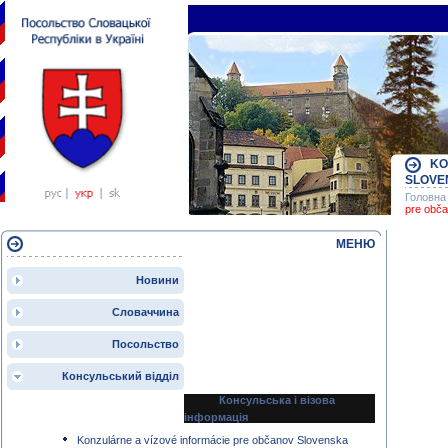
KO
SLOVE
Головна 
pre obč
МЕНЮ
Новини
Словаччина
Посольство
Консульський відділ
Консульська і візова
інформація
Konzulárne a vízové informácie pre občanov Slovenska