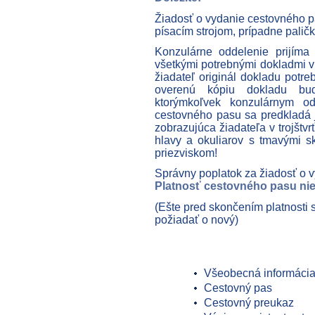
Žiadosť o vydanie cestovného pa
písacím strojom, prípadne pali
Konzulárne oddelenie prijíma
všetkými potrebnými dokladmi v 
žiadateľ originál dokladu potre
overenú kópiu dokladu bu
ktorýmkoľvek konzulárnym o
cestovného pasu sa predkladá j
zobrazujúca žiadateľa v trojštv
hlavy a okuliarov s tmavými 
priezviskom!
Správny poplatok za žiadosť o v
Platnosť cestovného pasu nie 
(Ešte pred skončením platnosti 
požiadať o nový)
Všeobecná informáci
Cestovný pas
Cestovný preukaz