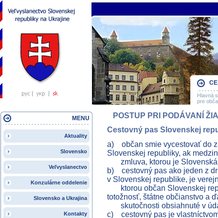
CE
Hlavná s
pre obč
POSTUP PRI PODÁVANÍ ŽI
MENU
Cestovný pas Slovenskej repu
Aktuality
a) občan smie vycestovať do z
Slovensko
Slovenskej republiky, ak medzi
zmluva, ktorou je Slovenská r
Veľvyslanectvo
b) cestovný pas ako jeden z d
v Slovenskej republike, je verejn
Konzulárne oddelenie
ktorou občan Slovenskej republ
totožnosť, štátne občianstvo a ď
Slovensko a Ukrajina
skutočnosti obsiahnuté v úda
c) cestovný pas je vlastníctvom
Kontakty