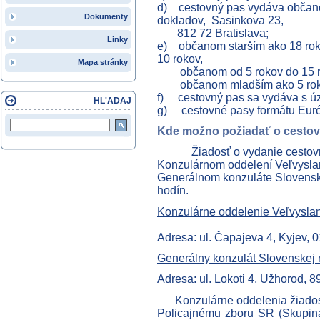
d) cestovný pas vydáva občano
Dokumenty
dokladov, Sasinkova 23,
812 72 Bratislava;
Linky
e) občanom starším ako 18 rok
10 rokov,
Mapa stránky
občanom od 5 rokov do 15 rok
občanom mladším ako 5 rokov 
f) cestovný pas sa vydáva s úz
HL'ADAJ
g) cestovné pasy formátu Európ
Kde možno požiadať o cesto
Žiadosť o vydanie cestovné
Konzulárnom oddelení Veľvyslan
Generálnom konzuláte Slovensk
hodín.
Konzulárne oddelenie Veľvyslan
Adresa: ul. Čapajeva 4, Kyjev, 
Generálny konzulát Slovenskej 
Adresa: ul. Lokoti 4, Užhorod, 8
Konzulárne oddelenia žiadosti
Policajnému zboru SR (Skupin