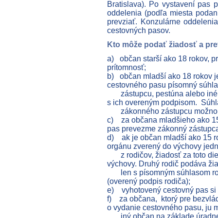
Bratislava). Po vystavení pas 
oddelenia (podľa miesta podan
prevziať. Konzulárne oddeleni
cestovných pasov.
Kto môže podať žiadosť a pre
a) občan starší ako 18 rokov, p
prítomnosť;
b) občan mladší ako 18 rokov je 
cestovného pasu písomný súhl
zástupcu, pestúna alebo iného
s ich overeným podpisom. Súhl
zákonného zástupcu možno na
c) za občana mladšieho ako 15
pas prevezme zákonný zástupc
d) ak je občan mladší ako 15 r
orgánu zverený do výchovy je
z rodičov, žiadosť za toto die
výchovy. Druhý rodič podáva ži
len s písomným súhlasom rodi
(overený podpis rodiča);
e) vyhotovený cestovný pas si 
f) za občana, ktorý pre bezvl
o vydanie cestovného pasu, ju
iný občan na základe úradne o