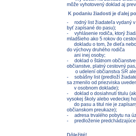
môže vyhotovený doklad aj prev
K podaniu žiadosti je ďalej 
- rodný list žiadateľa vydaný v 
byť zapísané do pasu);
- vyhlásenie rodiča, ktorý žiad
mladšieho ako 5 rokov do cest
dokladu o tom, že dieťa nebol
do výchovy druhého rodiča
ani inej osoby;
- doklad o štátnom občianstve
občianstve, platný cestovný pas, 
o udelení občianstva SR aleb
- sobášny list (predloží žiada
sa zmenilo od priezviska uved
v osobnom doklade);
- doklad o dosiahnutí titulu (ak
vysokej školy alebo vedeckej ho
do pasu a titul nie je zapísa
občianskom preukaze);
- adresa trvalého pobytu na úz
- predloženie predchádzajúce
Dôležité!