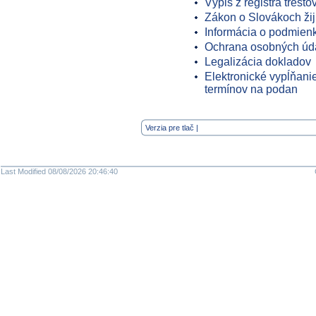
Výpis z registra tresto
Zákon o Slovákoch žij
Informácia o podmien
Ochrana osobných úd
Legalizácia dokladov
Elektronické vypĺňani
termínov na podan
Verzia pre tlač
|
Last Modified 08/08/2026 20:46:40