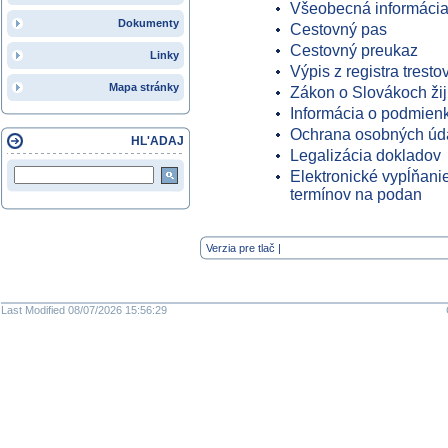
Všeobecná informáci
Dokumenty
Cestovný pas
Cestovný preukaz
Linky
Výpis z registra tresto
Mapa stránky
Zákon o Slovákoch žij
Informácia o podmien
Ochrana osobných úd
HL'ADAJ
Legalizácia dokladov
Elektronické vypĺňani
termínov na podan
Verzia pre tlač
|
Last Modified 08/07/2026 15:56:29