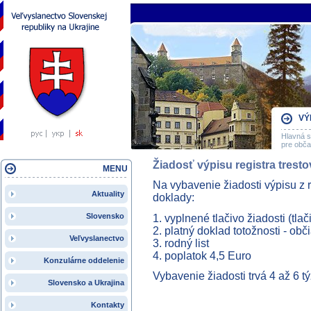
VÝ
Hlavná s
pre obč
Žiadosť výpisu registra tresto
MENU
Na vybavenie žiadosti výpisu z r
Aktuality
doklady:
Slovensko
1. vyplnené tlačivo žiadosti (tl
2. platný doklad totožnosti - ob
Veľvyslanectvo
3. rodný list
4. poplatok 4,5 Euro
Konzulárne oddelenie
Vybavenie žiadosti trvá 4 až 6 t
Slovensko a Ukrajina
Kontakty